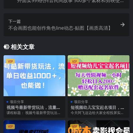
外面卖999的抖音民间故事 500多个素材和剪映使用
技巧
下一篇
不会画图也能创作角色line动态-贴图【画质高清】
相关文章
VIP
VIP
项目分享
项目分享
视频号最新带货玩法，流量爆
短视频幼儿宝宝起名项目，全
炸，单日收益1000＋，0粉也
程投屏实操，赠送配套软件
课程标题： 视频号最新带货玩法，
今天阿飞这边给大家全程投屏实操
能做！
流量爆炸，单日收益1000＋，0粉
录制的一个幼儿宝宝起名的项目，
也能做！ 简介...
学习以后可以直接上手...
VIP
VIP