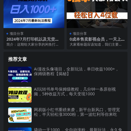
项目分享
项目分享
2024年7月打印机以及无货源
0成本售卖影视会员，一天上
地表最强玩法，复制即可赚钱
百单，轻松日入4位数，月入3
简介：这期给大家分享的闲鱼打印
大家看标题应该知道，我们主要做
日入1000+
w+
机及其无货源的最新玩法，傻瓜式
的就是售卖腾讯、优酷、爱奇艺会
操作，复制即可赚钱 ...
员，跟之前不同的是，...
推荐文章
Ai漫改头像项目，全新玩法，单日收益1000+，
保姆级教程【揭秘】
AI玩转书单号保姆级教程，几分钟一条原创视
频，5种收益方式，每天变现1000
网易版小红书重磅来袭，新平台新风口，管理宽
松，半天轻松涨3000粉，第一波红利等你来吃
撬动一天1000 ，全自动涨粉，最新玩法，永久免