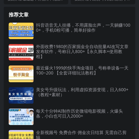
变大佬
点火，100粉丝就能接广告变现，
项目是：科技工具0撸玩法，9.9客
而且操作难度低，...
单价单日轻松破...
推荐文章
抖音语音无人挂播，不用露脸出声，一天躺赚100
0+，手机0粉可播，简单好操作
外面收费1980的百家掘金全自动批量AI改写文章
发布软件，号称日入800+【永久脚本+使用教
程】
最近爆火1999的快手淘金项目，号称单设备一天
100~200 【全套详细玩法教程】
美女号升级玩法，利用虚拟资源变现，日入600+
（教程+素材）
每天十分钟AI制作历史微缩电影视频，火爆头
条，小白也可日入2000+
全新视频号 免费合作 佣金次日结算 无需自己剪
辑