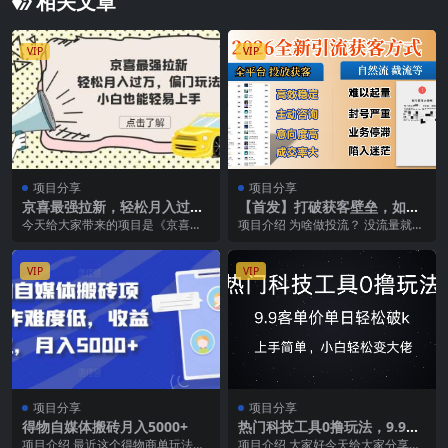
相关文章
VIP
VIP
项目分享
项目分享
京喜最强拉新，轻松月入过
【首发】打破获客壁垒，如何
万，偏门玩法，小白也能轻易
利用投放实现财富自由与事业
今天给大家带来的项目是《京喜最
项目介绍 为啥做投流？​ 没流量就没
上手
升级
强拉新，轻松月入过万，偏门玩
生意。免费流量靠运气，花钱投流
法，小白也能轻易上手》...
是长久运营本事...
VIP
VIP
项目分享
项目分享
得物自媒体搬砖月入5000+
热门科技工具0撸玩法，9.9客
单价单日轻松破k，小白轻松
项目介绍 最近这个得物商单玩法有
项目介绍 大家好今天给大家分享的