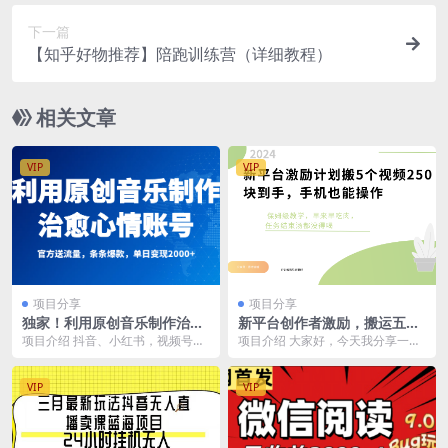
下一篇
【知乎好物推荐】陪跑训练营（详细教程）
相关文章
VIP
VIP
项目分享
项目分享
独家！利用原创音乐制作治愈
新平台创作者激励，搬运五个
心情账号，条条爆款，单日变
视频250块，早来早吃肉
项目介绍 抖音、小红书，视频号等
项目介绍 大家好，今天我分享一个
现2000+
平台大多都是利用别人的歌曲当励
最新项目——【VIVO视频创作者分
志类、疗愈类账号的...
成】。 这个平...
VIP
VIP