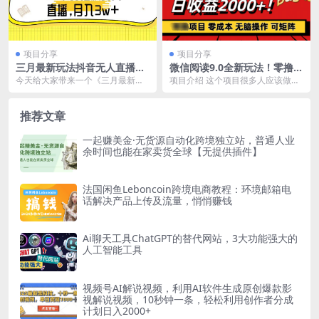
项目分享
项目分享
三月最新玩法抖音无人直播卖
微信阅读9.0全新玩法！零撸，
课蓝海项目，24小时无人直
没有任何成本有手就行，可矩
今天给大家带来一个《三月最新玩
项目介绍 这个项目很多人应该做过
播，月入3w+
阵，一小时入2000+
法抖音无人直播卖课蓝海项目，24
或者做过类似的，简单确实简单，
小时无人直播，月入...
一看就会，可以说只...
推荐文章
一起赚美金·无货源自动化跨境独立站，普通人业
余时间也能在家卖货全球【无提供插件】
法国闲鱼Leboncoin跨境电商教程：环境邮箱电
话解决产品上传及流量，悄悄赚钱
Ai聊天工具ChatGPT的替代网站，3大功能强大的
人工智能工具
视频号AI解说视频，利用AI软件生成原创爆款影
视解说视频，10秒钟一条，轻松利用创作者分成
计划日入2000+