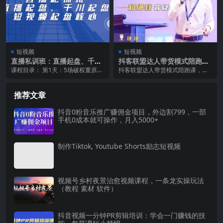
短视频
短视频
直播私训班：直播起盘、千川
抖客联盟达人带货模式陪跑
起盘、短视频起盘核心
课，抖音小店实操从0开始教
课程目录： 第1天：5场破权重原理
抖客联盟达人带货模式陪跑课，抖
学，超细致答疑
和运营新规【回放】 第2天：直播
音小店实操从0开始教学，超细致答
推荐流起盘玩法...
疑 课程目录： 1...
推荐文章
抖音0粉音乐推广赚佣金项目，外边割799，一部
手机0成本就可操作，月入5000+
制作Tiktok, Youtube Shorts励志短视频
视频号乡村夜景治愈视频课程，一条龙实操玩法
（教程 素材 软件）
抖音视频一分钟PR剪辑培训：学会一门赚钱的技