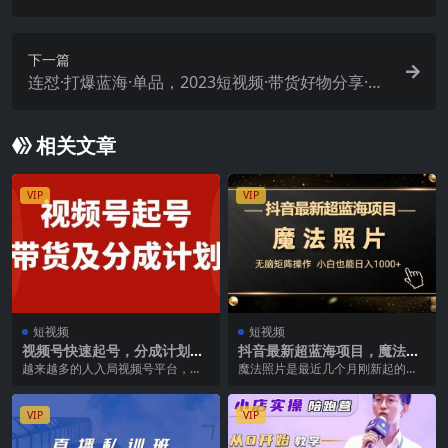
块，可多号操作
下一篇
连怼·打爆蓝海·单品，2023短视频·带货好物分享·实
战课
相关文章
VIP
VIP
短视频
短视频
视频号快速起号，分成计划及
抖音最新超蓝海项目，魔法照
带货，0-1起盘、运营、变现
片，无脑矩阵操作，小白也能
越来越多的人入局视频号平台，如
魔法照片是最近几个月刚新起的项
玩法，日入1000
日入1000
果想快速在视频号带货赚钱，第一
目，目前做的人不多，视频内容也
步要做的便是起号。 ...
是非常简单，一段动态...
VIP
VIP