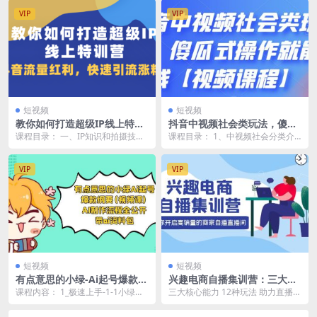
VIP
VIP
短视频
短视频
教你如何打造超级IP线上特训
抖音中视频社会类玩法，傻瓜
营，抖音流量红利新机遇
式操作就能赚钱【视频课程】
课程目录： 一、IP知识和拍摄技巧
课程目录： 1、中视频社会分类介
1、如何快速打造个人IP 2、创始人
绍 2、找社会类素材的新方法 3、社
P如何打...
会类视频如何...
VIP
VIP
短视频
短视频
有点意思的小绿-Ai起号爆款纲
兴趣电商自播集训营：三大核
要(视频课) AI制作流程全公
心能力 12种玩法 提高销量，
课程内容： 1_极速上手-1-1小绿账
三大核心能力 12种玩法 助力直播间
开，附带ai资料包
核心落地实操
号制作速览与Al起号的减法思维.mp
快速提高销量 人货场播全面盘点 必
4 2...
看关键细节...