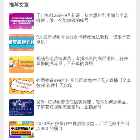
推荐文章
千川实战28讲·9月新课：从大思路到小细节全盘
拆解，做一个能赚钱的账号
9月最新视频号百分百卡特效玩法教程，仅限于安
卓机 !
视频号运营特训营，直播流量的底层逻辑，解决
直播间没流量，不开单的窘境
外面收费998的抖音红屏本地生活无人直播【全套
教程 软件】无水印
吴Sir·短视频带货底层实操课，教你如何选爆品、
了解获短视频流量密码，正确起号
2023黑科技操作中视频撸收益，听话照做小白日
入300 的项目