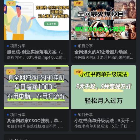
VIP
VIP
项目分享
项目分享
超硬核-创业实操落地方案（完
全网爆火的AI让老照片动起来
整版），正本清源 了解世界本
教程，蹭热点日赚3000+，内
课程内容： 001.开篇.mp4 002.前
全网爆火的ai让老照片动起来的教
质（121节课）
含免费工具一键…
言：什么是生意.mp4 003.前言...
程在各大平台都有非常夸张的数
据。 之前对于黑白照...
VIP
VIP
项目分享
项目分享
真全网独家CSGO挂机，单日
小红书商单升级玩法，5天千
捡漏1000+
粉，5种变现渠道，轻松月入1
项目介绍 和传统挂机项目不同，GS
小红书商单升级玩法，5天1千粉，
万
GO饰品掘金不用电脑，不用打游
包含5种变现方式。不仅接广告可以
戏。【最重要的是...
赚钱，还可以引流...