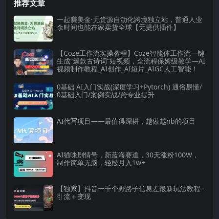
推荐文章
一起赚美金·无货源自动化跨境独立站，普通人业
余时间也能在家卖货全球【无提供插件】
【Coze工作流实操教程】Coze智能体工作流一键
生成“爆款古诗词“短视频，全流程保姆级教学—AI
视频制作教程_AI创作_AI短片_AIGC人工智能！
0基础 AI入门实战(深度学习+Pytorch) 通俗易懂/
0基础入门/案例实战/跨专业提升
AI代写项目——最值得深耕，越做越nb的项目
AI猫咪剧情号，新蓝海赛道，30天涨粉100W，
制作简单无脑，轻松月入1w+
【独家】抖音一千个野路子信息差最新玩法教程–
引流＋变现