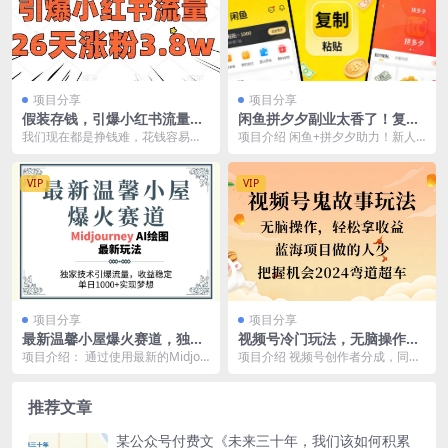
项目分享
项目分享
假装存钱，引爆小红书流量，
闲鱼拼夕夕副业太香了！复制
26天涨粉3.8w，作品制作简
粘贴，日入 1000 + 零门槛
我们现在都是挣钱难，花钱容易。
项目介绍 闲鱼+拼夕夕助力！新人
单，多种变现方式
大手大脚惯了，很难把钱存下来。
当天开单，80%利润，仅需复制粘
假装存钱是一种很好玩...
贴，日入1000...
VIP
VIP
项目分享
项目分享
最新温馨小屋爆火赛道，独家
视频号冷门玩法，无脑操作，
技术引爆流量，收益稳定，单
小白轻松上手拿收益，鬼故事
项目介绍： 通过使用最新的Midjou
项目介绍 视频号创作者分成，同步
日1000+实现梦…
流量爆火，轻松三位数，2024
rneyAi绘图工具去生成我们需要的A
更新了多种玩法，今天带来全新赛
实现弯道超车
I图...
道–鬼...
推荐文章
某公众号付费文《未来三十年，我们该如何积累