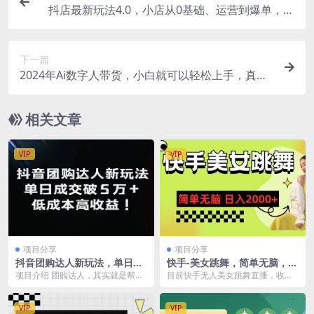
抖店最新玩法4.0，小店从0基础、运营到爆单，你
值得拥有（55节）
下一篇
2024年Ai数字人带货，小白就可以轻松上手，真正
实现月入过万的项目
相关文章
VIP
VIP
项目分享
项目分享
抖音团购达人新玩法，单日成
快手-美女跳舞，简单无脑，轻
交破5万+，低成本高收益！
轻松松日入2000+
项目介绍 团购达人，其实就是帮商
目前快手无人美女跳舞直播，收入
家用超低价卖套餐，只要有人通过
相当的客观，只要我们把直播间搭
你的链接购买并使用...
建好，轻轻松松日入4...
VIP
VIP