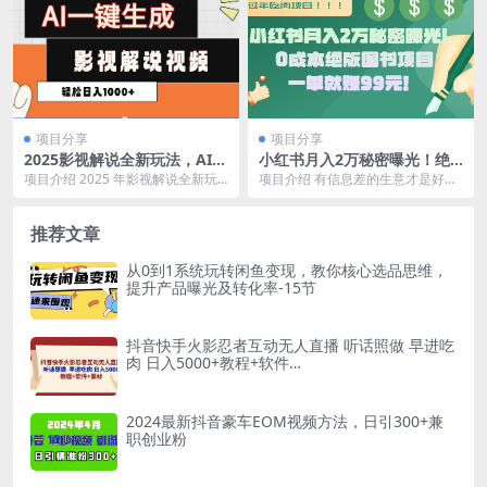
项目分享
项目分享
2025影视解说全新玩法，AI一
小红书月入2万秘密曝光！绝
键生成原创影视解说视频，日
版图书项目，一单就赚99元！
项目介绍 2025 年影视解说全新玩
项目介绍 有信息差的生意才是好生
入1000+
法来袭！AI 可一键生成原创影视解
意，有信息差的项目才是好项目绝
说视频，仅...
版书籍:市场上几乎...
推荐文章
从0到1系统玩转闲鱼变现，教你核心选品思维，
提升产品曝光及转化率-15节
抖音快手火影忍者互动无人直播 听话照做 早进吃
肉 日入5000+教程+软件…
2024最新抖音豪车EOM视频方法，日引300+兼
职创业粉