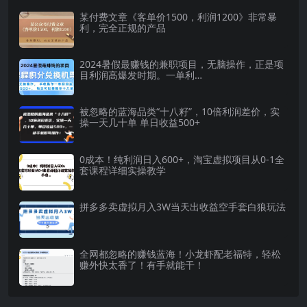
某付费文章《客单价1500，利润1200》非常暴
利，完全正规的产品
2024暑假最赚钱的兼职项目，无脑操作，正是项
目利润高爆发时期。一单利…
被忽略的蓝海品类“十八籽”，10倍利润差价，实
操一天几十单 单日收益500+
0成本！纯利润日入600+，淘宝虚拟项目从0-1全
套课程详细实操教学
拼多多卖虚拟月入3W当天出收益空手套白狼玩法
全网都忽略的赚钱蓝海！小龙虾配老福特，轻松
赚外快太香了！有手就能干！