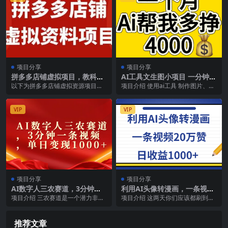
项目分享
项目分享
拼多多店铺虚拟项目，教科书
AI工具文生图小项目 一分钟一
式操作玩法，轻松月入1000+
个 日入300+
以下为拼多多店铺虚拟资源项目实
项目介绍 使用ai工具 制作图片、视
测收益， 如果你是小白想学习拼多
频、实况图 在抖音截流和朋友圈私
多，这篇文章完全适...
域 实现一天...
VIP
VIP
项目分享
项目分享
AI数字人三农赛道，3分钟一
利用AI头像转漫画，一条视频
条视频，单日变现1000+
20万赞，日收益1000+
项目介绍 三农赛道是一个潜力非常
项目介绍 这两天你们应该都刷到过
大的赛道，一直受到各大短视频平
这种类型的视频–终于可以用自己的
台的扶持，我们运用...
照片...
推荐文章