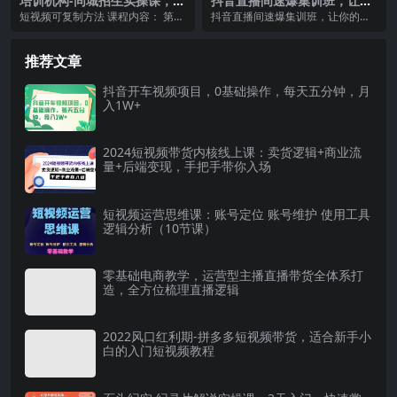
培训机构-同城招生实操课，教
抖音直播间速爆集训班，让你
你同城账号搭建，直播售卖体
的抖音运营事半功倍 原价480
短视频可复制方法 课程内容： 第1
抖音直播间速爆集训班，让你的抖
验课包
0元
节第一章同城号基本逻辑.mp4 第2
音运营事半功倍 原价4800元 开播
节第二章基...
没人？播一个月...
推荐文章
抖音开车视频项目，0基础操作，每天五分钟，月
入1W+
2024短视频带货内核线上课：卖货逻辑+商业流
量+后端变现，手把手带你入场
短视频运营思维课：账号定位 账号维护 使用工具
逻辑分析（10节课）
零基础电商教学，运营型主播直播带货全体系打
造，全方位梳理直播逻辑
2022风口红利期-拼多多短视频带货，适合新手小
白的入门短视频教程