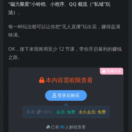
“磁力聚星”小铃铛
、
小程序
、
QQ 截流（“私域”玩
法）
。
每一种玩法都可以让你把“无人直播”玩出花，赚得盆满
钵满。
OK，接下来我将用至少 12 节课，带你开启暴利的赚钱
之路。
隐藏内容
本内容需权限查看
登录后购买
普通:
5积分
会员:
免费
永久会员:
免费
已有
96
人解锁查看