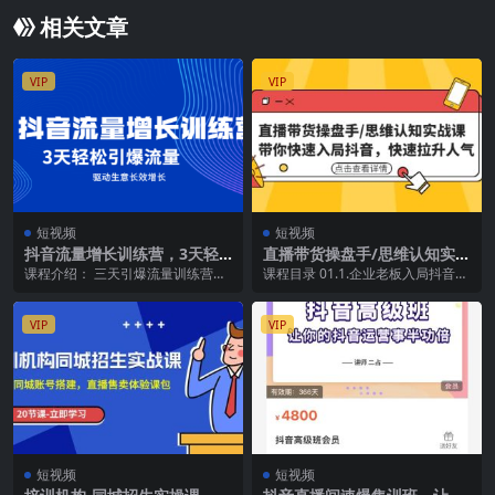
相关文章
VIP
VIP
短视频
短视频
抖音流量增长训练营，3天轻
直播带货操盘手/思维认知实战
松引爆流量，驱动生意长效增
课：带你快速入局抖音，快速
课程介绍： 三天引爆流量训练营。
课程目录 01.1.企业老板入局抖音稳
长
拉升人气
帮助你实现生意总量滚动增长，掌
赢不亏的5个认知.mp4 02.2.入局
握抖音流量增长逻辑...
抖...
VIP
VIP
短视频
短视频