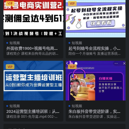
VIP
VIP
短视频
短视频
外面收费1900×视频号电商实
起号到稳号全流程实操，小白
训营2.0：实测佣金达4到61万
到进阶所有运营知识，解决·账
课程简介 课程来自狗哥出品的胡子
陪你一个月做账号 直播运营系统大
（教程+工具）
号所有运营难题
×视频号电商实训营2.0官网售价18
纲 新号如何过风控和千粉 获取推流
99元 课程...
的底层逻辑 抖...
VIP
VIP
短视频
短视频
2024运营型主播培训班：从0
朱白板抖音带货进阶课，实操
到1教你成为金牌运营型主播
运营 主播不玩虚的
课程目录 001-先导篇.mp4 002-小
朱白板抖音带货进阶课，实操运营
（29节课）
白主播如何直面镜头.mp4 003-...
主播不玩虚的 课程目录 1.流量分配
的底层逻辑_...