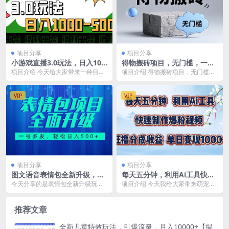
项目分享
项目分享
小游戏直播3.0玩法，日入100
得物搬砖项目，无门槛，一天
0-5000，小白也能操作
200到300
项目介绍 今天给大家带来一种目前
项目介绍 得物搬砖项目，无门槛，
最火的快手小游戏直播玩法，单号
一天200到300 课程目录 得物搬砖
日入1000+以上...
项目
VIP
VIP
项目分享
项目分享
图文语音表情包全新升级，一
每天五分钟，利用Ai工具快速
号多发，每天10分钟，日入50
制作爆粉视频，单日变现1000
今天分享的是表情包全新升级玩
项目介绍 今天我给大家带来萌宠跳
0 （教程 素材）
+
法，包含了图文表情包、语音表情
舞视频的创新玩法，这个玩法非常
包两种类型。语音表情包...
简单，只需要利用A...
推荐文章
全新儿童特效玩法，引爆流量，月入10000+【揭