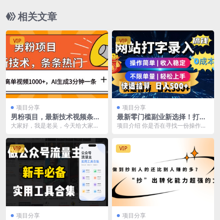
相关文章
VIP
VIP
项目分享
项目分享
男粉项目，最新技术视频条条
最新零门槛副业新选择！打字
热门，一条作品1000+AI生成
录入发票快递号等、轻松赚收
大家好，我是老吴，今天给大家带
项目介绍 你是否在寻找一份操作简
3分钟一条
益，24小时随时做，操作简单
来的项目是《男粉项目，最新技术
单、时间自由的副业？今天为大家
轻松日入500+
视频条条热门，一条作...
介绍一个可靠的老牌...
VIP
VIP
项目分享
项目分享