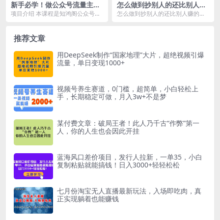
新手必学！做公众号流量主实
怎么做到抄别人的还比别人赚
用工具合集，从选题到变现，
的多？【付费文章】
项目介绍 本课程是知鸿阁公众号流
怎么做到抄别人的还比别人赚的
一篇搞定（新手必备）
量主新手专属实操课，系统讲解从
多？【付费文章】 前言 诶，我问你
选题、创作到变现的...
个问题，你怎么做到...
推荐文章
用DeepSeek制作“国家地理”大片，超绝视频引爆
流量，单日变现1000+
视频号养生赛道，0门槛，超简单，小白轻松上
手，长期稳定可做，月入3w+不是梦
某付费文章：破局王者！此人乃千古“作弊”第一
人，你的人生也会因此开挂
蓝海风口差价项目，发行人拉新，一单35，小白
复制粘贴就能搞钱！日入3000+轻轻松松
七月份淘宝无人直播最新玩法，入场即吃肉，真
正实现躺着也能赚钱