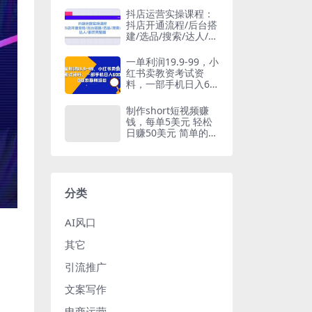
抖店运营实操课程：
抖店开通流程/后台搭
建/选品/搜索/达人/截
流完整篇
一单利润19.9-99，小
红书卖教资考试资
料，一部手机日入60
0（教程+资料）
制作short短视频赚
钱，每单5美元 轻松
日赚50美元 简单的赚
钱方法
分类
AI风口
其它
引流推广
文案写作
电商运营