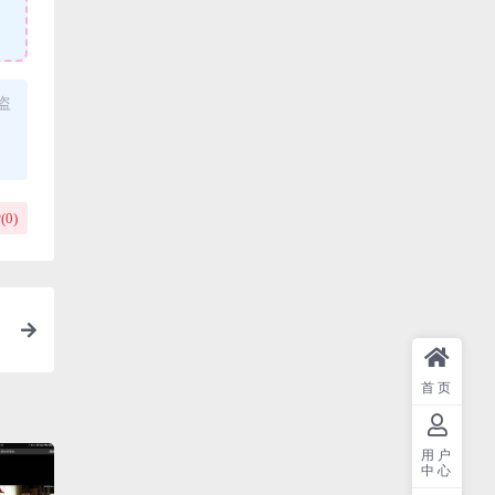
盗
(
0
)
首页
用户
中心