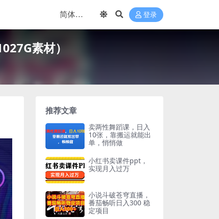
登录
027G素材）
推荐文章
卖两性舞蹈课，日入
10张，靠搬运就能出
单，悄悄做
小红书卖课件ppt，
实现月入过万
小说斗破苍穹直播，
番茄畅听日入300 稳
定项目