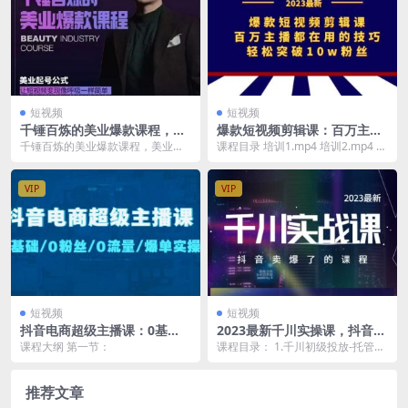
短视频
短视频
千锤百炼的美业爆款课程，美
爆款短视频剪辑课：百万主播
业号公式，让短视频变现像呼
都在用的技巧，轻松突破10w
千锤百炼的美业爆款课程，美业号
课程目录 培训1.mp4 培训2.mp4 第
吸一样简单
粉丝
公式，让短视频变现像呼吸一样简
一课：影视短视频现状.mp4 第二
单 课程目录：
课...
VIP
VIP
短视频
短视频
抖音电商超级主播课：0基
2023最新千川实操课，抖音卖
础、0粉丝、0流量、爆单实操
爆了的课程（20节视频课）
课程大纲 第一节：
课程目录： 1.千川初级投放-托管成
交.mp4 2.千川初级投放-托管-支付r
o...
推荐文章