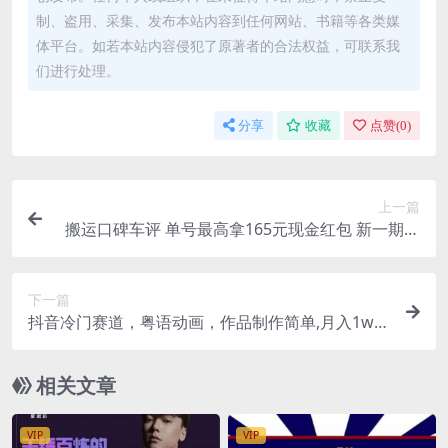
制、盗用、采集、发布本站内容到任何网站、书籍等各类媒
体平台。如若本站内容侵犯了原著者的合法权益，可联系我
们进行处理。
分享
收藏
点赞(
0
)
上一篇
搬运口碑车评 单号最高拿165元现金红包 新一期攻
略多号多撸(教程 洗稿插件)
下一篇
抖音冷门赛道，粤语动画，作品制作简单,月入1w
（附1027G素材）
相关文章
VIP
VIP