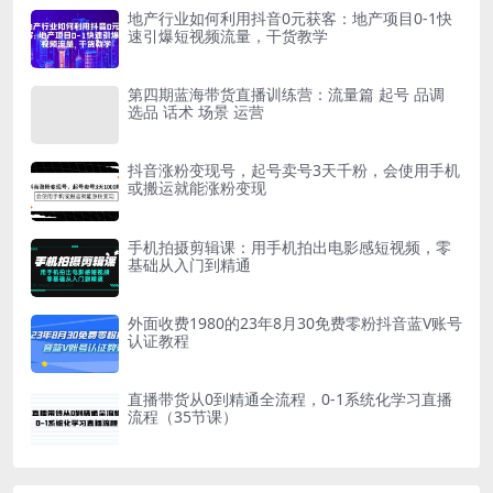
地产行业如何利用抖音0元获客：地产项目0-1快
速引爆短视频流量，干货教学
第四期蓝海带货直播训练营：流量篇 起号 品调
选品 话术 场景 运营
抖音涨粉变现号，起号卖号3天千粉，会使用手机
或搬运就能涨粉变现
手机拍摄剪辑课：用手机拍出电影感短视频，零
基础从入门到精通
外面收费1980的23年8月30免费零粉抖音蓝V账号
认证教程
直播带货从0到精通全流程，0-1系统化学习直播
流程（35节课）