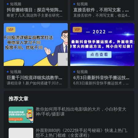
短视频
短视频
抖音搬砖项目：探店号矩阵玩
直接丢软件，不用写文案，收
法，如何每天播放10W 出100
益4位数头条中视频的冷门领
断更了几天,我这阵子主要在研究和
直接丢软件，不用写文案，收益4位
单 盈利2000块
域
测试短视频相关的一些玩法,这个项
数头条中视频的冷门领域 中视频偏
目也可以说是我在...
门玩法，收益单价...
VIP
VIP
短视频
短视频
巨量千川投流详细实战教学打
6月3日最新抖音快手搬运技
法：带你深入学习千川，投放
术，外面收费大几百非常火的
课程目录 1.新户如何搭建千川计划
6月3日最新抖音快手搬运技术，外
千川，优化千川
搬运方法，纯小白可以做！
2.老户如何重启 3.千川计划搭建逻
面收费大几百非常火的搬运方法，
辑和配比...
纯小白可以做！ 最...
推荐文章
教你如何用手机拍出电影级的大片，小白秒变大
神/手机/摄影课
外面割880的《2022快手起号秘籍》快速上热门,
想不上热门都难（全套课程）