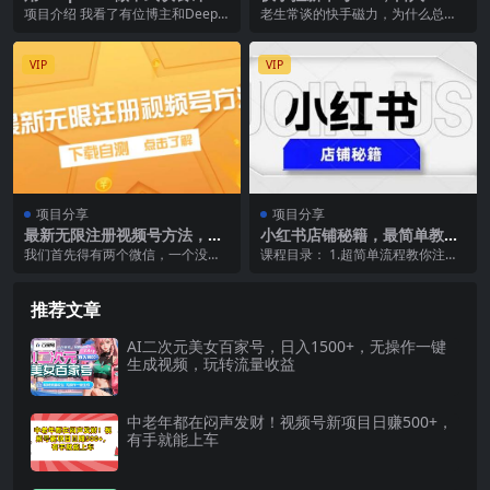
视频，单条作品100W浏览，
+，长期稳定项目
项目介绍 我看了有位博主和DeepS
老生常谈的快手磁力，为什么总是
单日变现1000+
eek的对话大概是这样的：“我今年3
很多人拿不到好的收益？ 明明是可
9岁了，...
以日入2000+的...
VIP
VIP
项目分享
项目分享
最新无限注册视频号方法，下
小红书店铺秘籍，最简单教
载自测
学，最快速爆单
我们首先得有两个微信，一个没有
课程目录： 1.超简单流程教你注册
视频号(之前有视频号我们把他注销
小红书店铺 2.如何选出热门爆款产
了然后今年不能注册...
品并快速铺货...
推荐文章
AI二次元美女百家号，日入1500+，无操作一键
生成视频，玩转流量收益
中老年都在闷声发财！视频号新项目日赚500+，
有手就能上车