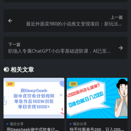
上一篇
最近外面卖980的小说推文变现项目：新玩法更
新，更加完善，内含2500G素材
下一篇
职场人专属ChatGPT小白零基础进阶课，AI已至，
未来已来，ChatGPT超强入门
相关文章
VIP
VIP
项目分享
项目分享
用DeepSeek做中式饮食计划
快手拉新单号200，日入2000