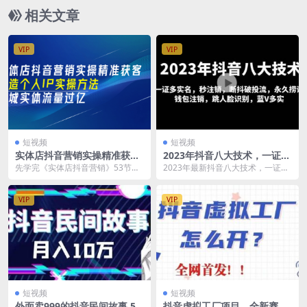
相关文章
VIP
VIP
短视频
短视频
实体店抖音营销实操精准获
2023年抖音八大技术，一证多
客、打造个人IP实操方法，同
实名 秒注销 断抖破投流 永久
先学完《实体店抖音营销》53节必
2023年最新抖音八大技术，一证多
城实体流量过亿(53节)
捞证 钱包注销 等!
学课 ·内容版块一：实体店做抖音起
实名，秒注销，断抖破投流，永久
号必备（8节课...
捞证，钱包注销，...
VIP
VIP
短视频
短视频
外面卖999的抖音民间故事 50
抖音虚拟工厂项目，全新赛