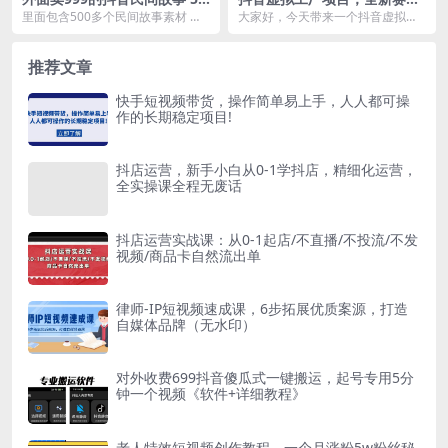
0多个素材和剪映使用技巧
道，无需出镜，冷门暴力，30
里面包含500多个民间故事素材 以
大家好，今天带来一个抖音虚拟工
天带货40w+【揭秘】
及很多剪映使用的技巧 可以通过这
厂直播卖书的项目，大家不要一听
些素材加剪辑合...
直播觉得很难，其实这...
推荐文章
快手短视频带货，操作简单易上手，人人都可操
作的长期稳定项目!
抖店运营，新手小白从0-1学抖店，精细化运营，
全实操课全程无废话
抖店运营实战课：从0-1起店/不直播/不投流/不发
视频/商品卡自然流出单
律师-IP短视频速成课，6步拓展优质案源，打造
自媒体品牌（无水印）
对外收费699抖音傻瓜式一键搬运，起号专用5分
钟一个视频《软件+详细教程》
老人特效短视频创作教程，一个月涨粉5w粉丝秘