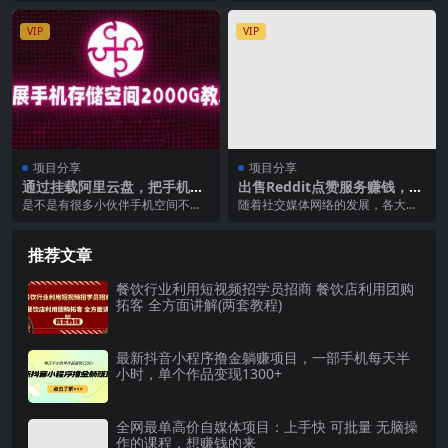
秘】
想购物的客...
实现能过抖加...
VIP
VIP
项目分享
项目分享
通过挂载阿里云盘，把手机存
出售Reddit点赞服务赚钱，适
储空间扩展到2000G【详细教
合新手的副业，每天躺赚200
是不是有很多小伙伴手机空间不太
随着社交媒体网络的发展，各大社
程】
美元
够用？ 那么今天教大家如何免费扩
交媒体平台YouTube，Instagra
展手机存储空间
m，re...
推荐文章
餐饮行业利用短视频招学员招商 餐饮店利用团购
拓客 全方面讲解(两套教程)
最新抖音小程序撸金躺赚项目，一部手机每天半
小时，单个作品变现1300+
全网最单高价自媒体项目：上手快 可批量 无脑操
作的课程，想赚钱的来