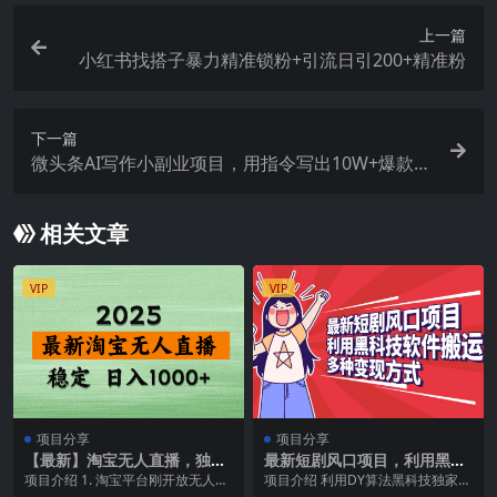
上一篇
小红书找搭子暴力精准锁粉+引流日引200+精准粉
下一篇
微头条AI写作小副业项目，用指令写出10W+爆款微
头条，一条龙傻瓜式玩法
相关文章
VIP
VIP
项目分享
项目分享
【最新】淘宝无人直播，独家
最新短剧风口项目，利用黑科
技术，日入2K+，无违规无封
技软件搬运，多种变现方式
项目介绍 1. 淘宝平台刚开放无人直
项目介绍 利用DY算法黑科技独家软
号，可矩阵，长期稳定【揭
播，蓝海期2. 打开淘宝的客户都是
件修改加上去重手法1:1搬运短剧，