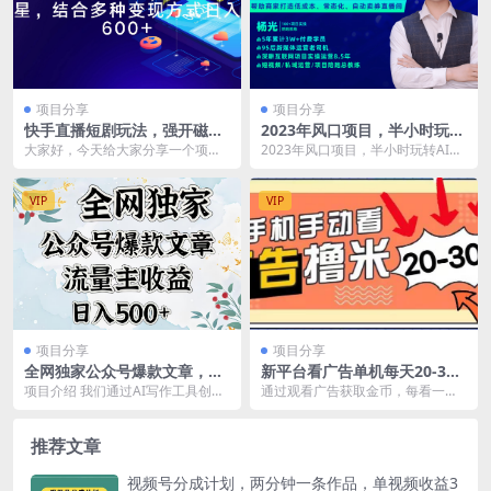
项目分享
项目分享
快手直播短剧玩法，强开磁力
2023年风口项目，半小时玩转
聚星，结合多种变现方式日入
AI实景无人直播
大家好，今天给大家分享一个项目:
2023年风口项目，半小时玩转AI实
600+
快手直播最新玩法，以磁力聚星为
景无人直播
主，结合多种变现...
VIP
VIP
项目分享
项目分享
全网独家公众号爆款文章，流
新平台看广告单机每天20-30
量主收益日入500＋
＋，无任何门槛，安卓手机即
项目介绍 我们通过AI写作工具创作
通过观看广告获取金币，每看一次
可，小白也能上手
公众号爆款文章，从而实现流量主
广告是5000金币，相当于就是0.5
收益。流量主的盈...
元，每天只需要...
推荐文章
视频号分成计划，两分钟一条作品，单视频收益3