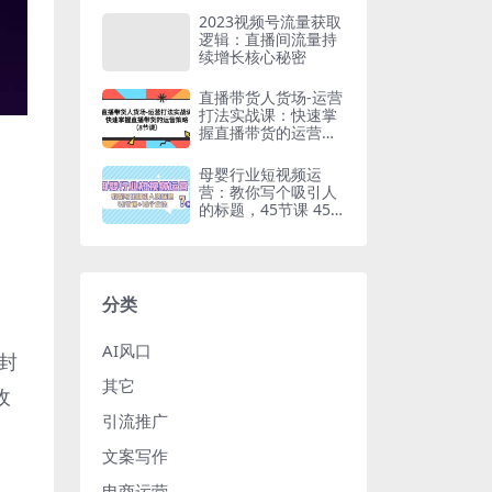
2023视频号流量获取
逻辑：直播间流量持
续增长核心秘密
直播带货人货场-运营
打法实战课：快速掌
握直播带货的运营策
略（8节课）
母婴行业短视频运
营：教你写个吸引人
的标题，45节课 45
个方法
分类
AI风口
封
其它
收
引流推广
文案写作
电商运营