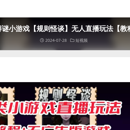
解谜小游戏【规则怪谈】无人直播玩法【教程
2024-07-28
短视频