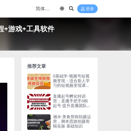
登录
+游戏+工具软件
推荐文章
0基础学-视频号短视
频变现：适合新人学
习的短视频变现课
（10节课）
直播起号孵化特训
营：直播手把手0粉
起号 提升直播团队赚
钱能力
湘水·美食剪辑拍摄运
营，脚本思路拍摄剪
辑实操 基础知识