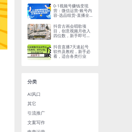
0-1视频号赚钱变现
营：微信运营-账号内
容-选品组货-直播全
案-起号策略
抖音古画会唱歌项
目，创意视频月收入
四位数，新手即可操
作！【教程+素材+软
件】
抖音直播7天速起号
软件及教程，新手必
看，适合各类行业
分类
AI风口
其它
引流推广
文案写作
电商运营