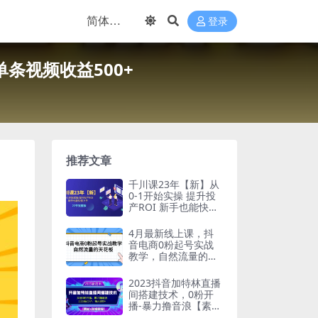
登录
条视频收益500+
推荐文章
千川课23年【新】从
0-1开始实操 提升投
产ROI 新手也能快速
上手 22节完整版
4月最新线上课，抖
音电商0粉起号实战
教学，自然流量的天
花板
2023抖音加特林直播
间搭建技术，0粉开
播-暴力撸音浪【素材
+教程】