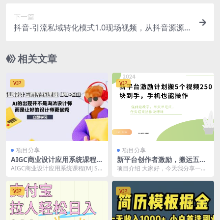
制模型
下一篇
抖音-引流私域转化模式1.0现场视频，从抖音源源
不断把人加到私域，让加到私域的粉丝买单
相关文章
VIP
VIP
项目分享
项目分享
AIGC商业设计应用系统课程
新平台创作者激励，搬运五个
(MJ SD)，AI的出现并不是淘
视频250块，早来早吃肉
AIGC商业设计应用系统课程(MJ S
项目介绍 大家好，今天我分享一个
汰设计师，而是让好的设计师
D)，AI的出现并不是淘汰设计师，
最新项目——【VIVO视频创作者分
更优秀
而是让好...
成】。 这个平...
VIP
VIP