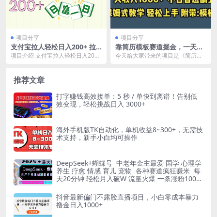
项目分享
项目分享
支付宝拉人轻松日入200+ 拉
靠简历模板赛道掘金，一天收
一个40-80不等认真做一天拉
入1000 小白首选副业，保姆
项目介绍 支付宝拉人轻松日入200+
今天给大家带来的项目是《简历模
十几个不成问题
式教学（教程 模板）
拉一个40-80不等认真做一天拉十几
板掘金》。临近大学毕业，七月份
个不成...
是一个求职高峰期。求...
推荐文章
打字赚钱高效接单：5 秒 / 单快到离谱！告别低
效变现，轻松挑战日入 3000+
海外手机版TK自动化，单机收益8~300+，无需技
术支持，新手小白均可操作
DeepSeek+蝴蝶号 中老年金主最爱 国学 心理学
养生 疗愈 情感 育儿 宠物 各种赛道疯狂赚米 每
天20分钟 轻松月入破W 流量火爆 一条涨粉1000
+轻松拿捏
抖音最新偏门不露脸直播项目，小白零成本暴力
撸金日入1000+