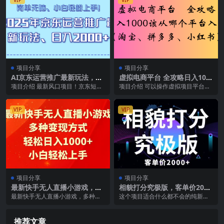
项目分享
项目分享
AI京东运营推广最新玩法，日
虚拟电商平台 全攻略日入100
入2000+，小白轻松上手！
0该从哪个平台入手(淘宝、拼
项目介绍 最新风口项目！京东短视
项目介绍 可以操作虚拟项目平台很
多多、小红书)
频带货，单日轻松2000+，操作简
多，每个平台都有自己的优势点，
单容易上手。这...
并且操作玩法也不一...
VIP
VIP
项目分享
项目分享
最新快手无人直播小游戏，多
相貌打分究极版，客单价2000
种变现方式，轻松日入1000
纯新手小白就可操作的项目
最新快手无人直播小游戏，多种变
这个项目适合什么都不会的纯新手
+小白轻松上手
现方式，轻松日入1000+ 通过0BS
小白就可操作的项目。 这个项目玩
+直播伴侣搭...
法与市面上的相貌打...
推荐文章