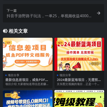
下一篇
抖音手游野路子玩法，一单25，单视频收益4000
+，日入几千轻轻松松，一部手机即可操作
相关文章
VIP
VIP
项目分享
项目分享
最新信息差项目，咸鱼PDF转
2024最新蓝海项目，无需剪
文档服务，日入100+
辑，京东图文短视频无脑搬运
项目介绍 大家都知道用信息差赚钱
京东图文视频的项目，正是一个风
月入2W+
是最容易的，因为知道的人少，所
口项目。大家可能都知道京东今年
以可以算是一个小风...
投资10亿加入短视频...
VIP
VIP