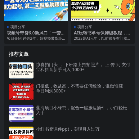
项目分享
项目分享
视频号带货6.0新风口！一套专
AI玩转书单号保姆级教程，几
为小白设计的新玩法，暴力起
分钟一条原创视频，5种收益
项目介绍 过去2年，短视频带货经
2023是AI元年，以前很多有门槛的
号，第二天就能躺赚收益
方式，每天变现1000+
历了大浪淘沙，国家也在整顿，直
项目现在使用AI可以轻松完成。 今
播带货平台也在洗牌...
天分享的这...
推荐文章
惊喜拍门头 ， 下班路上拍拍照片， 上 传 到 支付
宝和抖音新手日入 1000+
门槛低，收益高，不需要任何经验，谁做谁赚，
单日利润3000+
蓝海项目小绿书，配合一键搬运插件，小白轻松
入手
小红书卖课件ppt，实现月入过万