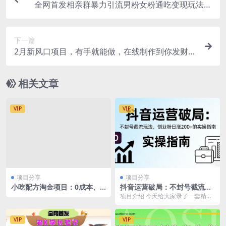
全网首发相亲群暴力引流男粉女粉通吃变现玩法，
单日变现7000+保姆教学1.0
下一篇
2月新风口项目，有手就能做，在线制作到你发财手
机壁纸，单日轻松收益5000+
相关文章
VIP
VIP
项目分享
项目分享
小吃配方淘金项目：0成本、
抖音运营破局：不封号截流玩
高利润、大市场，一天赚600
法，创业粉日涨 200 + 的实操
项目介绍 今天给大家录了一套精品
到6000【含配方】
指南
课程！分享如何通过抖音最新截流
精准日引200+创...
VIP
VIP