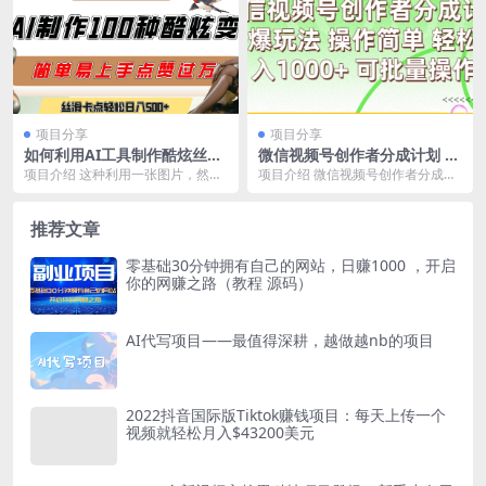
项目分享
项目分享
如何利用AI工具制作酷炫丝滑
微信视频号创作者分成计划 简
变装100种风格视频，发布短
单操作，轻松日入1000+ 可批
项目介绍 这种利用一张图片，然后
项目介绍 微信视频号创作者分成计
视频平台流量爆炸，小白也能
量
生成100种风格的照片，然后进行
划 简单操作轻松日入1000+ 可批量
轻松上手，熟练后轻松日入50
卡点换装的视频非...
操作 课程...
0+
推荐文章
零基础30分钟拥有自己的网站，日赚1000 ，开启
你的网赚之路（教程 源码）
AI代写项目——最值得深耕，越做越nb的项目
2022抖音国际版Tiktok赚钱项目：每天上传一个
视频就轻松月入$43200美元