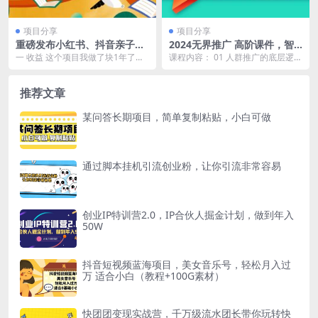
项目分享
项目分享
重磅发布小红书、抖音亲子知
2024无界推广 高阶课件，智
识付费项目，每个月轻松4万
能拉满，泛流量展现→人群撬
一 收益 这个项目我做了块1年了，
课程内容： 01 人群推广的底层逻辑
（价值888元）
动→智能放量-45节
累计收益30万，可以说非常的稳
【基础课】,xmind 01 人群推广的
定，所有流程都跑...
底层...
推荐文章
某问答长期项目，简单复制粘贴，小白可做
通过脚本挂机引流创业粉，让你引流非常容易
创业IP特训营2.0，IP合伙人掘金计划，做到年入
50W
抖音短视频蓝海项目，美女音乐号，轻松月入过
万 适合小白（教程+100G素材）
快团团变现实战营，千万级流水团长带你玩转快