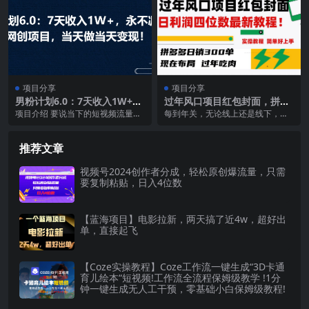
项目分享
项目分享
男粉计划6.0：7天收入1W+，
过年风口项目红包封面，拼多
永不凋谢的网创项目，当天做
多日销300单日利润四位数最
项目介绍 要说当下的短视频流量哪
每到年关，无论线上还是线下，一
当天变现！
新教程！
种最容易爆，毋庸置疑一定是美女
些项目，一些玩法开始火爆起来。
账号，因为男人都有...
很多产品也会迎来销量...
推荐文章
视频号2024创作者分成，轻松原创爆流量，只需
要复制粘贴，日入4位数
【蓝海项目】电影拉新，两天搞了近4w，超好出
单，直接起飞
【Coze实操教程】Coze工作流一键生成“3D卡通
育儿绘本“短视频!工作流全流程保姆级教学 !1分
钟一键生成无人工干预，零基础小白保姆级教程!