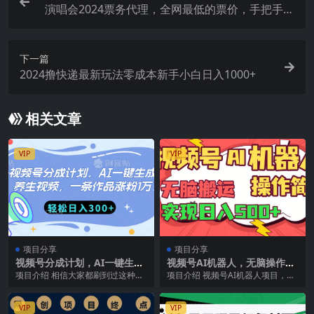
演唱会2024票务代理，全网最低的票价，手把手教
你卖票，日入2000+
下一篇
2024撸快递最新玩法零成本新手小白日入1000+
相关文章
VIP
VIP
项目分享
项目分享
视频号分成计划，AI一键生成
视频号AI机器人，无脑操作操
养生视频，一条作品涨粉1
作简单轻松实现日入500+
项目介绍 相信大家都刷到过这种养
项目介绍 视频号AI机器人项目，中
万，轻松日入300+
生视频，浏览量非常惊人、随着大
老年人的流量密码，操作简单轻松
家的健康意识日益增...
月入过万中老年这...
VIP
VIP