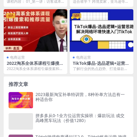
淘宝直播入门小白必看（6节
期】系统传授TK玩法 从小白
课程内容： 01_第一讲：访客成本
适合谁学？ 跨境卖家，亚马逊等平
课）
到高手 录播 直播课
与访客价值之间的关系.mp4 02_第
台规则多，竞争大，如何寻找站外
二讲：商...
新流量？ 传统外贸...
VIP
VIP
电商运营
电商运营
2022淘系全体系课程引爆搜索
TikTok爆品-选品逻辑+运营思
和推荐流量，新品上架拉爆搜
路：解决网络环境快速入门Ti
2022淘系全体系课程引爆搜索和推
了解行业的热点趋势、打造爆款视
索
kTok
荐流量，新品上架拉爆搜索 课程介
频，根据用户消费习惯选品，账户
绍： 课程包括...
头像、昵称以及BIO...
推荐文章
2023最新淘宝补单特训营，8种补单方法总有一
种适合你
拼多多从0-1全方位运营实操班：爆款玩法 成交
高峰黑车玩法（价值1280）
Tiktok跨境电商通行证2.0，Tiktok账号运营 跨境