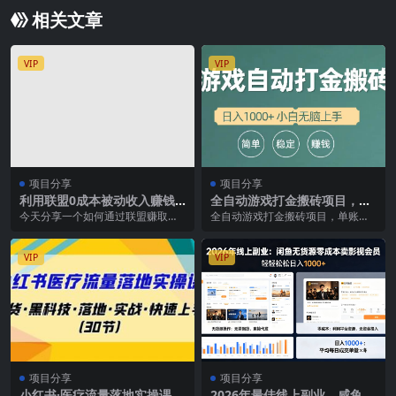
相关文章
VIP
VIP
项目分享
项目分享
利用联盟0成本被动收入赚钱
全自动游戏打金搬砖项目，日
项目：有大佬已经赚了30W美
入1000+ 小白无脑上手
今天分享一个如何通过联盟赚取被
全自动游戏打金搬砖项目，单账号
元（实战教程）
动收入，不需要你推广，0投入，只
一天收益在200元左右。多开收益
需要做出非常简单的...
更多，轻松日入10...
VIP
VIP
项目分享
项目分享
小红书·医疗流量落地实操课，
2026年最佳线上副业，咸鱼无