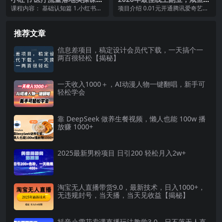
干货·黑科技·落地·实战·快速上
货源零成本卖影视会员，轻轻
课程内容： 基础认知篇 1.小红书的
项目介绍 0.01元开通腾讯爱奇艺优
手（30节）
松松日入1000+
概况 2.小红书的推流机制 3.小红书
酷各大影视会员官方开通20元一个
搜索逻...
月的我们卖9...
推荐文章
信息差项目，稿定设计会员代下载，一天搞个一
两百很轻松【揭秘】
一天收入1000＋，AI动漫人物一键翻唱，新手可
轻松学会
靠 DeepSeek 做养生餐视频，懒人也能 100w 播
放赚 1000+
2025最新男粉项目 日引200 轻松月入2w+
淘宝无人直播带货9.0，最新技术，日入1000+，
无违规封号，当天播，当天见收益【揭秘】
抖音小雪花卖课直播玩法教学3.0，日不落无人直