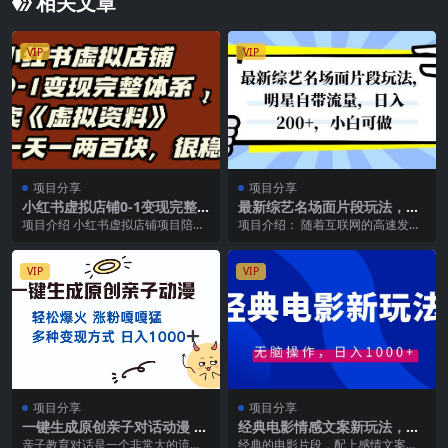
相关文章
VIP
VIP
项目分享
项目分享
小红书虚拟店铺0-1变现完整
最新综艺名场面片段玩法，明
体系：虚拟资料，一天一两百
星自带流量，日入200 ，小白
项目介绍 小红书虚拟店铺项目陪
项目介绍： 随着互联网的高速发
块，很稳定
可做
跑，小红书虚拟店铺项目的意思就
展，短视频平台如抖音等逐渐成为
是在小红书开店铺出售...
人们获取娱乐信息的主...
VIP
VIP
项目分享
项目分享
一键生成原创亲子对话动漫 单
经典电影情感文案新玩法，无
视频破千万播放 多种变现方式
脑操作，日入1000 （教程 素
亲子教育对话是一个非常大的流量
经典的电影片段，配上感情文案，