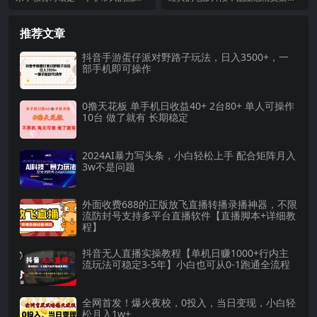
日入1000+
材）
集中地，这类赛道，非常的具有教
分发到各大平台撸收益，这一类视
培作用，对标的用户就...
频能勾起粉丝们的回忆...
推荐文章
抖音手游蛋仔派对野路子玩法，日入3500+，一
部手机即可操作
0撸天花板 单手机日收益40+ 2台80+ 单人可操作
10台 做了就有 长期稳定
2024AI暴力写头条，小白轻松上手 配合矩阵月入
3w不是问题
外面收费688的正版放飞直播转播录播神器，不限
流防封号支持多平台直播软件【直播脚本+详细教
程】
抖音无人直播实操教程【单机日赚1000+行内主
流玩法可稳定3-5年】小白也可从0-1跑通全流程
全网首发！爆火夜校，0投入，当日变现，小白轻
松月入1w+