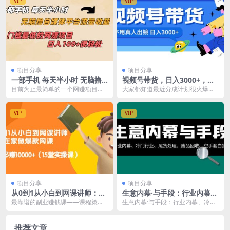
VIP
VIP
项目分享
项目分享
一部手机 每天半小时 无脑撸
视频号带货，日入3000+，不
自媒体平台流量收益 门槛最低
用真人出镜
目前为止最简单的一个网赚项目，
大家都知道最近分成计划很火爆，
日入100
无脑操作，利用AI剪辑工具，一键
但是许多人都倒在了内容规范上，
生成视频，发到各自...
其实视频号带货收益也...
VIP
VIP
项目分享
项目分享
从0到1从小白到网课讲师：在
生意内幕·与手段：行业内幕、
家做爆款网课，每月多赚1000
冷门行业、尾货处理、废品回
最靠谱的副业赚钱课——课程策
生意内幕·与手段：行业内幕、冷门
0 （15堂实操课）
收、空手套白狼（全集）
划、内容制作、课程销售一站式学
行业、尾货处理、废品回收、空手
习！零基础、也能学会做...
套白狼（全集） 课...
推荐文章