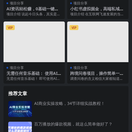
项目分享
项目分享
AI资讯轻松赚，0基础一键上
小红书虚拟掘金，高端私域变
手，无门槛内容搬运术，新手
现，轻松日入多张
项目介绍 说起今日头条，其实是个
项目介绍 在互联网飞速发展的当
也可月入过万
老项目了，但是自从这两年A1走进
下，虚拟资料的需求简直大到无法
我们生活中，头条...
想象，不管是学生党急...
VIP
VIP
项目分享
项目分享
无需任何音乐基础： 使用AI软
跨境问卷项目，操作简单一天
件制作Lofi Hip Hop Chill M
稳定100美刀，每个月能挣1-3
无需任何音乐基础！ 即可使用AI软
调查问卷的含义相信大家都知道，
usic 月赚1000美元
W
件制作Lofi Hip Hop Chill M...
那么国外调查问卷 顾名思义的填写
答卷：调查原理 调...
推荐文章
AI商业实操攻略，34节详细实战教程！
百万播放的爆款视频，就这么简单做好了？