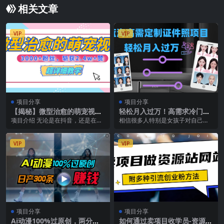
相关文章
VIP
VIP
项目分享
项目分享
【揭秘】微型治愈的萌宠视
轻松月入过万！高需求冷门项
频，3000+粉丝，6秒的视频、
目：证件照定制项目最新玩法
项目介绍 无论是在抖音，还是在小
相信很多人特别是女孩子对自己的
斩获2.4w+赞【附详细教程】
红书，萌宠类的视频的点赞量都是
证件照片特别不满意，我们这个项
很高的，这种视频制...
目就是针对这些客户群...
VIP
VIP
项目分享
项目分享
Ai动漫100%过原创，两分钟
如何通过卖项目收学员-资源站