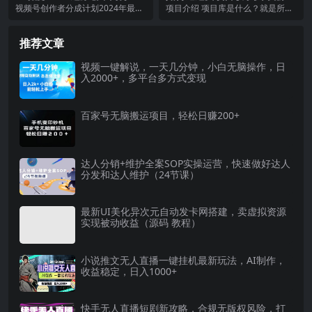
一条作品，简单上手，小白可
合集网站 全网项目库变现-附
视频号创作者分成计划2024年最新
项目介绍 项目库是什么？就是所有
做日入1000+
多种引流创业粉方法
版的收益秘籍！这可是个全新的领
资源站，里面集齐了全网各种项目
域，咱们做的是A...
课程，这种卖课程卖...
推荐文章
视频一键解说，一天几分钟，小白无脑操作，日
入2000+，多平台多方式变现
百家号无脑搬运项目，轻松日赚200+
达人分销+维护全案SOP实操运营，快速做好达人
分发和达人维护（24节课）
最新UI美化异次元自动发卡网搭建，卖虚拟资源
实现被动收益（源码 教程）
小说推文无人直播一键挂机最新玩法，AI制作，
收益稳定，日入1000+
快手无人直播短剧新攻略，合规无版权风险，打